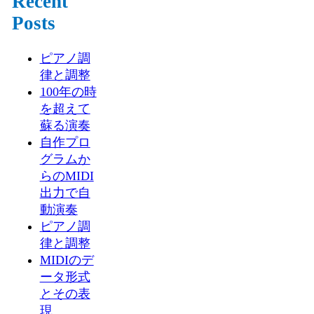
Recent
Posts
ピアノ調
律と調整
100年の時
を超えて
蘇る演奏
自作プロ
グラムか
らのMIDI
出力で自
動演奏
ピアノ調
律と調整
MIDIのデ
ータ形式
とその表
現