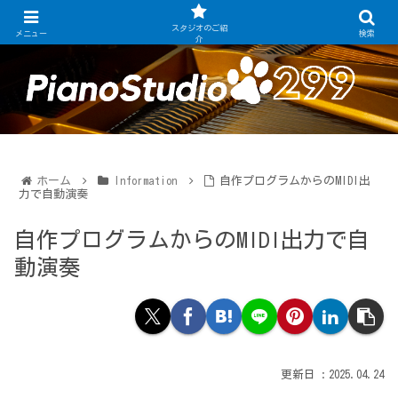
あなたの演奏を再現! 自動演奏ピアノのある練習スタジオ
スタジオのご紹
メニュー
検索
介
ホーム
Information
自作プログラムからのMIDI出
力で自動演奏
自作プログラムからのMIDI出力で自
動演奏
2025.04.24